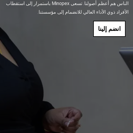
الناس هم أعظم أصولنا. تسعى Minopex باستمرار إلى استقطاب
الأفراد ذوي الأداء العالي للانضمام إلى مؤسستنا.
انضم إلينا